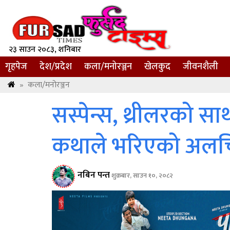
२३ साउन २०८३, शनिबार
गृहपेज
देश/प्रदेश
कला/मनोरञ्जन
खेलकुद
जीवनशैली
»
कला/मनोरञ्जन
सस्पेन्स, थ्रीलरको सा
कथाले भरिएको अलचित्
नबिन पन्त
शुक्रबार, साउन १०, २०८२