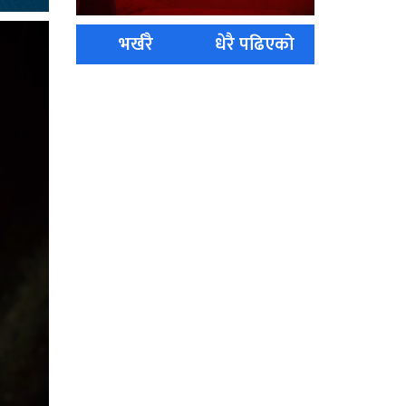
भर्खरै
धेरै पढिएको