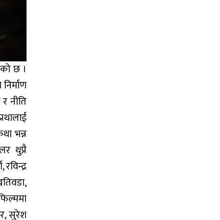
भएको छ ।
निर्माण
ल र नीति
्रथालाई
कथा भन्न
 थुप्रै
रविन्द्र
 खतिवडा,
फिल्ममा
र, सुरेश