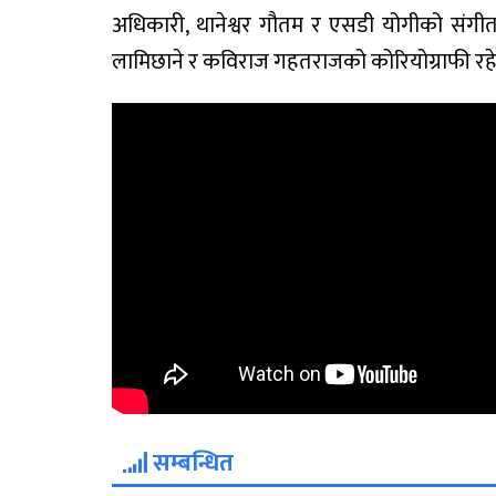
अधिकारी, थानेश्वर गौतम र एसडी योगीको संगीत
लामिछाने र कविराज गहतराजको कोरियोग्राफी रहे
सम्बन्धित