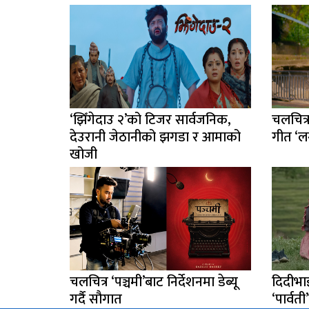
‘झिँगेदाउ २’को टिजर सार्वजनिक,
चलचित्र
देउरानी जेठानीको झगडा र आमाको
गीत ‘लग
खोजी
चलचित्र ‘पञ्चमी’बाट निर्देशनमा डेब्यू
दिदीभा
गर्दै सौगात
‘पार्वत