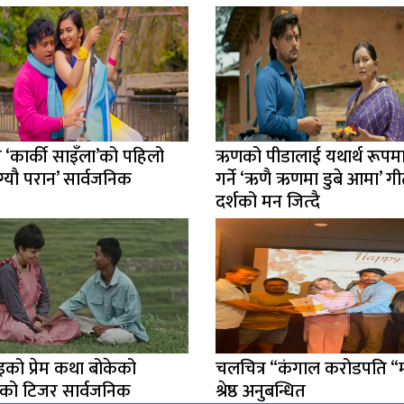
 ‘कार्की साइँला’को पहिलो
ऋणको पीडालाई यथार्थ रूपमा
्यौ परान’ सार्वजनिक
गर्ने ‘ऋणै ऋणमा डुबे आमा’ ग
दर्शको मन जित्दै
इको प्रेम कथा बोकेको
चलचित्र “कंगाल करोडपति “मा 
ी’को टिजर सार्वजनिक
श्रेष्ठ अनुबन्धित