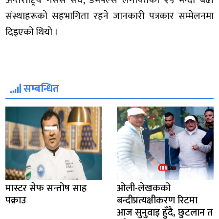
अन्तर्राष्ट्रिय गैसस संघ, डेभपल्स लगायतका २५ भन्दा बढी
संस्थाहरूको सहभागिता रहने जानकारी पत्रकार सम्मेलनमा
दिइएको थियो ।
सम्बन्धित
मास्टर सेफ सन्तोष साह
ओली-लेखकको
पक्राउ
बन्दीप्रत्यक्षीकरण रिटमा
आज सुनुवाइ हुँदै, छुटलान त