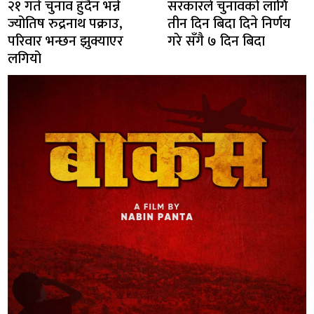
२१ गते चुनाव हुँदैन भन्ने
सरकारले चुनावको लागि
ज्योतिष रुद्रनाथ पक्राउ,
तीन दिन बिदा दिने निर्णय
परिवार भन्छन झुक्याएर
गरे सँगै ७ दिन बिदा
लगियो