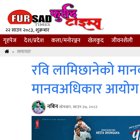
२२ साउन २०८३, शुक्रबार
गृहपेज
देश/प्रदेश
कला/मनोरञ्जन
खेलकुद
जीवनशैली
»
समाचार
रवि लामिछानेको मा
मानवअधिकार आयोग
नबिन
सोमबार, साउन २७, २०८२