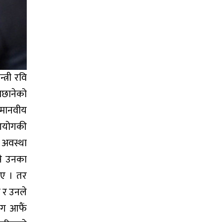
त्री रवि
िछानेको
 मानवीय
आयोगकी
े अवस्था
ने उनका
िए । तर
 र उनले
ोग आफैं