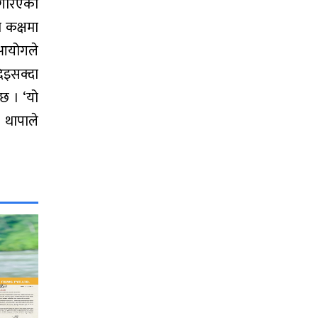
 गरिएको
 कक्षमा
 आयोगले
िइसक्दा
छ । ‘यो
। थापाले