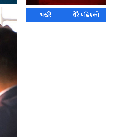
भर्खरै
धेरै पढिएको