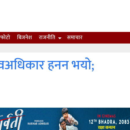
फोटो
बिजनेश
राजनीति
समाचार
नवअधिकार हनन भयो;