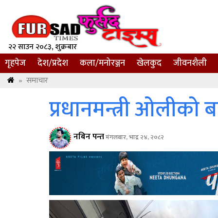
२२ साउन २०८३, शुक्रबार
गृहपेज
देश/प्रदेश
कला/मनोरञ्जन
खेलकुद
जीवनशैली
»
समाचार
प्रधानमन्त्री ओलीक
नबिन पन्त
मंगलबार, भाद्र २४, २०८२