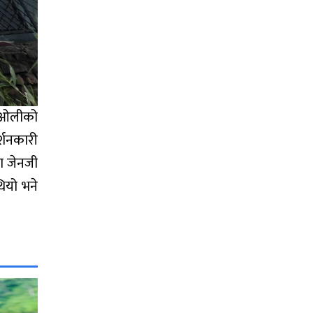
। ओलीको
र्शनकारी
ा जेनजी
ियो भने