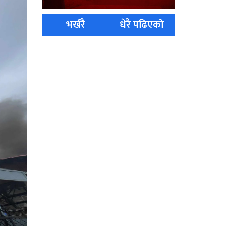
भर्खरै
धेरै पढिएको