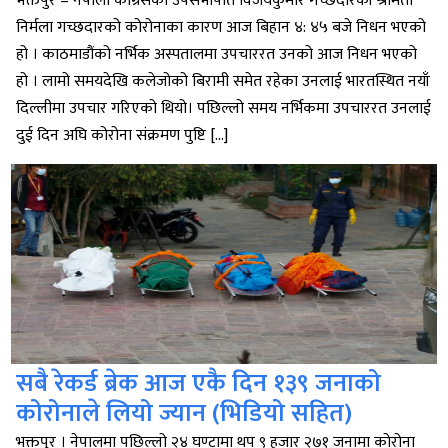
भक्तपुर – नेपाली कांग्रेसका उपसभापति विजयकुमार गच्छदारकी श्रीमती
निर्मला गच्छदारको कोरोनाका कारण आज बिहान ४: ४५ बजे निधन भएको
हो । काठमाडौंको नर्भिक अस्पतालमा उपचाररत उनको आज निधन भएको
हो । लामो समयदेखि कलेजोको बिरामी समेत रहेका उनलाई भारतस्थित नयाँ
दिल्लीमा उपचार गरिएको थियो। पछिल्लो समय नर्भिकमा उपचाररत उनलाई
दुई दिन अघि कोरोना संक्रमण पुष्टि […]
सबै रेकर्ड ब्रेक आज एकै दिन १३९ जनाको
कोरोनाले लियो ज्यान (भिडियो सहित)
भक्तपुर । नेपालमा पछिल्लो २४ घण्टामा थप ९ हजार २७१ जनामा कोरोना