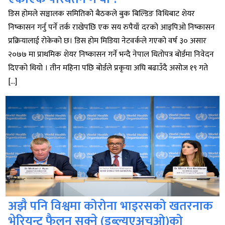
डिस होमले सञ्चालक समितिको बैठकले बुक बिल्डिङ विधिबाट शेयर
निष्कासन गर्नु पर्ने तर्क राखेपछि एक सय रुपैयाँ दरको आइपिओ निष्कासन
प्रक्रियालाई रोकेको छ। डिस होम मिडिया नेटवर्कले गएको वर्ष ३० असार
२०७७ मा प्राथमिक शेयर निष्कासन गर्ने भन्दै नेपाल धितोपत्र बोर्डमा निवेदन
दिएको थियो । तीन महिना पछि बोर्डले प्रकृया अघि बढाउँदै असोज १९ गते
[…]
अझै पनि विश्वमा कोरोना भाइरसको खतरनाक
भेरियन्ट फैलन सक्ने (डब्ल्यूएअचओ)को