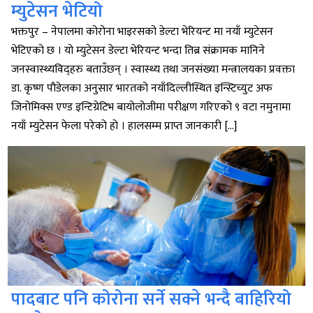
म्युटेसन भेटियो
भक्तपुर – नेपालमा कोरोना भाइरसको डेल्टा भेरियन्ट मा नयाँ म्युटेसन
भेटिएको छ । यो म्युटेसन डेल्टा भेरियन्ट भन्दा तिब्र संक्रामक मानिने
जनस्वास्थ्यविद्हरु बताउँछन् । स्वास्थ्य तथा जनसंख्या मन्त्रालयका प्रवक्ता
डा. कृष्ण पौडेलका अनुसार भारतको नयाँदिल्लीस्थित इन्स्टिच्युट अफ
जिनोमिक्स एण्ड इन्टिग्रेटिभ बायोलोजीमा परीक्षण गरिएको ९ वटा नमुनामा
नयाँ म्युटेसन फेला परेको हो । हालसम्म प्राप्त जानकारी […]
पादबाट पनि कोरोना सर्ने सक्ने भन्दै बाहिरियो